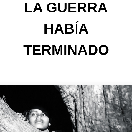
LA GUERRA
HAB
Í
A
TERMINADO