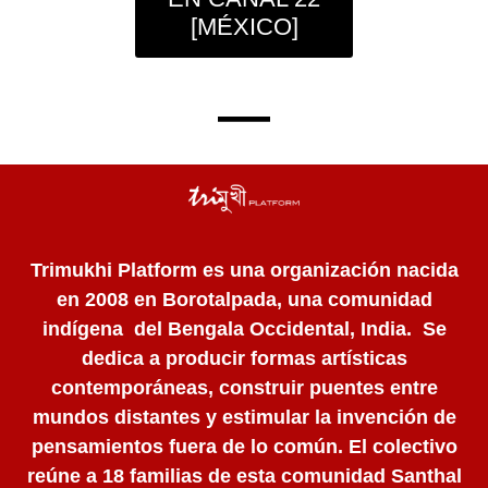
[MÉXICO]
—
Trimukhi Platform es una organización nacida
en 2008 en Borotalpada, una comunidad
indígena del Bengala Occidental, India. Se
dedica a producir formas artísticas
contemporáneas, construir puentes entre
mundos distantes y estimular la invención de
pensamientos fuera de lo común. El colectivo
reúne a 18 familias de esta comunidad Santhal