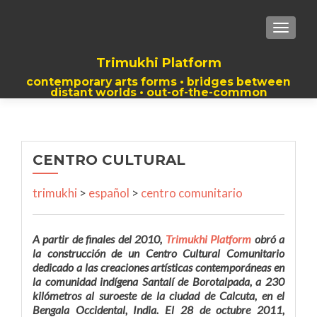
TOGGLE
Trimukhi Platform
contemporary arts forms • bridges between
distant worlds • out-of-the-common
thoughts
CENTRO CULTURAL
trimukhi
>
español
>
centro comunitario
A partir de finales del 2010,
Trimukhi Platform
obró a
la construcción de un Centro Cultural Comunitario
dedicado a las creaciones artísticas contemporáneas en
la comunidad indígena Santalí de Borotalpada, a 230
kilómetros al suroeste de la ciudad de Calcuta, en el
Bengala Occidental, India. El 28 de octubre 2011,