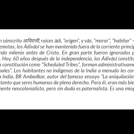
sánscrito आदिवासी, raíces ādi, “origen”, y vās, “morar”, “habitar”
remotas, los Ādivāsī se han mantenido fuera de la corriente princ
ndo milenio antes de Cristo. En gran parte fueron ignorados po
io. Hoy, 60 años después de la independencia, los Ādivāsī const
la constitución como “Scheduled Tribes”, forman administrativame
ribales”. Los habitantes no indigenas de la India a menudo les c
a India, BR Ambedkar, autor del famoso ensayo “La aniquilación
en tanto que seres humanos de pleno derecho. Para él, eran más bie
mente neocolonialista, pero sin duda es paternalista. Es una m