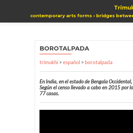
Trimuk
contemporary arts forms • bridges betwe
BOROTALPADA
trimukhi
>
español
>
borotalpada
En India, en el estado de Bengala Occidental
Según el censo llevado a cabo en 2015 por l
77 casas.