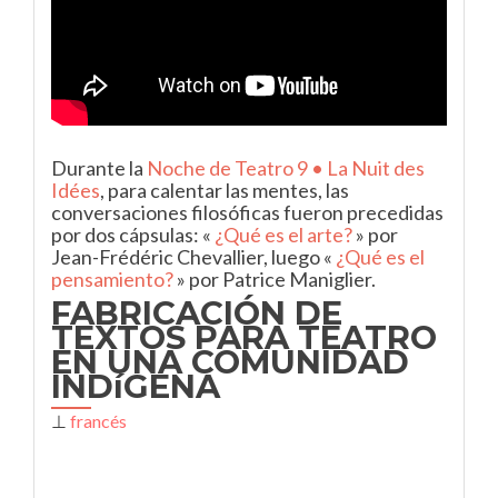
Durante la
Noche de Teatro 9 • La Nuit des
Idées
, para calentar las mentes, las
conversaciones filosóficas fueron precedidas
por dos cápsulas: «
¿Qué es el arte?
» por
Jean-Frédéric Chevallier, luego «
¿Qué es el
pensamiento?
» por Patrice Maniglier.
FABRICACIÓN DE
TEXTOS PARA TEATRO
EN UNA COMUNIDAD
INDíGENA
⊥
francés