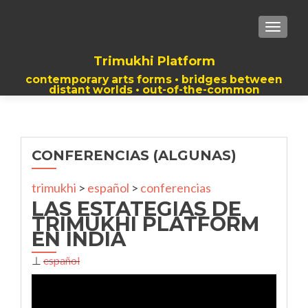
TOGGLE
Trimukhi Platform
contemporary arts forms • bridges between
distant worlds • out-of-the-common
thoughts
CONFERENCIAS (ALGUNAS)
trimukhi
>
español
>
conferencias
LAS ESTATEGIAS DE
TRIMUKHI PLATFORM
EN INDIA
⊥
español