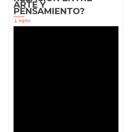
ARTE Y
PENSAMIENTO?
⊥
inglés