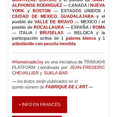
ALPHONSE RODRIGUEZ
— CANADA /
NUEVA
YORK
y
BOSTON
— ESTADOS UNIDOS /
CIUDAD DE MEXICO
,
GUADALAJARA
y el
pueblo de
VALLE DE BRAVO
— MEXICO / el
pueblo de
ROCALLAURA
— ESPAÑA /
ROMA
— ITALIA /
BRUSELAS
— BELGICA y la
participación activa de 1
paloma blanca
y 1
artiodáctilo con pezuña hendida
#HomemadeJoy
es una iniciativa de TRIMUKHI
PLATFORM coordinada por
JEAN-FREDERIC
CHEVALLIER
y
SUKLA BAR
—
los textos serán publicados en el
FABRIQUE DE L’ART
—
quinto número de
+ INFO EN FRANCÉS