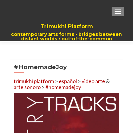
TOGGLE
Trimukhi Platform
contemporary arts forms • bridges between
distant worlds • out-of-the-common
thoughts
#HomemadeJoy
trimukhi platform
>
español
>
video arte
&
arte sonoro
>
#homemadejoy