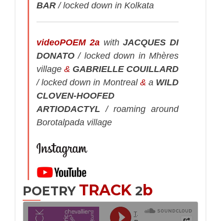
BAR
/ locked down in Kolkata
videoPOEM 2a
with
JACQUES DI
DONATO
/ locked down in Mhères
village
&
GABRIELLE COUILLARD
/ locked down in Montreal
&
a
WILD
CLOVEN-HOOFED
ARTIODACTYL
/ roaming around
Borotalpada village
TRACK
b
POETRY
2