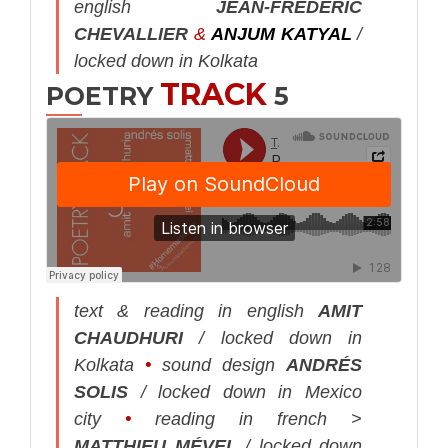
english
JEAN-FRÉDÉRIC
CHEVALLIER
&
ANJUM KATYAL
/
locked down in Kolkata
TRACK
POETRY
5
text & reading in english
AMIT
CHAUDHURI
/ locked down in
Kolkata
•
sound design
ANDRÉS
SOLIS
/ locked down in Mexico
city
•
reading in french >
MATTHIEU MÉVEL
/ locked down