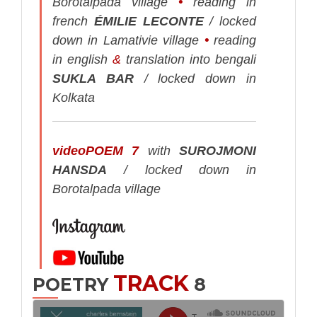
Borotalpada village
•
reading in
french
ÉMILIE LECONTE
/ locked
down in Lamativie village
•
reading
in english
&
translation into bengali
SUKLA BAR
/ locked down in
Kolkata
videoPOEM 7
with
SUROJMONI
HANSDA
/ locked down in
Borotalpada village
TRACK
POETRY
8