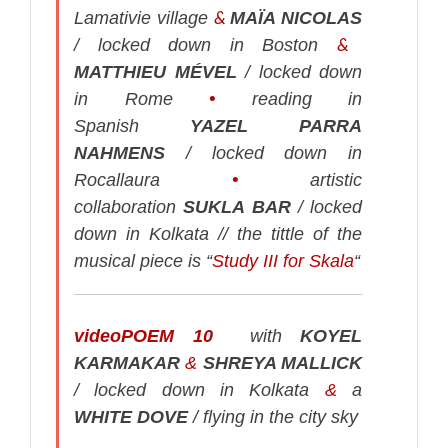
&
Lamativie village
MAÏA NICOLAS
&
/ locked down in Boston
MATTHIEU MÉVEL
/ locked down
in Rome
•
reading in
Spanish
YAZEL PARRA
NAHMENS
/ locked down in
Rocallaura
•
artistic
collaboration
SUKLA BAR
/ locked
down in Kolkata // t
he tittle of the
musical piece is “
Study III for Skala
“
videoPOEM 10
with
KOYEL
KARMAKAR
&
SHREYA MALLICK
/ locked down in Kolkata
&
a
WHITE DOVE
/ flying in the city sky