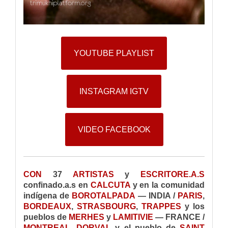
YOUTUBE PLAYLIST
INSTAGRAM IGTV
VIDEO FACEBOOK
CON
37
ARTISTAS
y
ESCRITORE.A.S
confinado.a.s en
CALCUTA
y en la comunidad
indígena de
BOROTALPADA
— INDIA /
PARIS
,
BORDEAUX
,
STRASBOURG
,
TRAPPES
y los
pueblos de
MERHES
y
LAMITIVIE
— FRANCE /
MONTREAL
,
DORVAL
y el pueblo de
SAINT