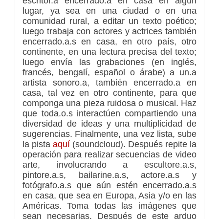
escritor.a encerrado.a en casa en algún
lugar, ya sea en una ciudad o en una
comunidad rural, a editar un texto poético;
luego trabaja con actores y actrices también
encerrado.a.s en casa, en otro país, otro
continente, en una lectura precisa del texto;
luego envía las grabaciones (en inglés,
francés, bengalí, español o árabe) a un.a
artista sonoro.a, también encerrado.a en
casa, tal vez en otro continente, para que
componga una pieza ruidosa o musical. Haz
que toda.o.s interactúen compartiendo una
diversidad de ideas y una multiplicidad de
sugerencias. Finalmente, una vez lista, sube
la pista
aquí
(soundcloud). Después repite la
operación para realizar secuencias de video
arte, involucrando a escultore.a.s,
pintore.a.s, bailarine.a.s, actore.a.s y
fotógrafo.a.s que aún estén encerrado.a.s
en casa, que sea en Europa, Asia y/o en las
Américas. Toma todas las imágenes que
sean necesarias. Después de este arduo