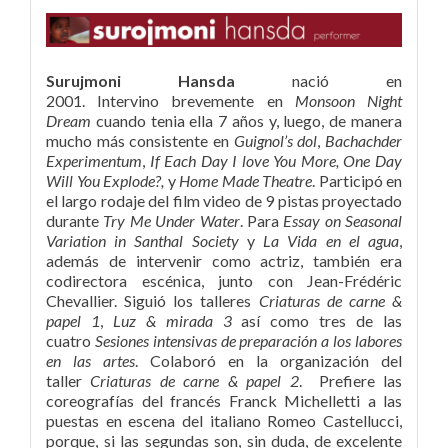
Surujmoni Hansda
nació en
2001. Intervino brevemente en
Monsoon Night
Dream
cuando tenia ella 7 años y, luego, de manera
mucho más consistente en
Guignol’s dol
,
Bachachder
Experimentum
,
If Each Day I love You More, One Day
Will You Explode?,
y
Home Made Theatre
. Participó en
el largo rodaje del film video de 9 pistas proyectado
durante
Try Me Under Water
. Para
Essay on Seasonal
Variation in Santhal Society
y
La Vida en el agua
,
además de intervenir como actriz, también era
codirectora escénica, junto con Jean-Frédéric
Chevallier. Siguió los talleres
Criaturas de carne &
papel 1
,
Luz & mirada 3
así como tres de las
cuatro
Sesiones intensivas de preparación a los labores
en las artes
. Colaboró en la organización del
taller
Criaturas de carne & papel 2
. Prefiere las
coreografías del francés Franck Michelletti a las
puestas en escena del italiano Romeo Castellucci,
porque, si las segundas son, sin duda, de excelente