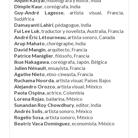
Anjum Katyal
, muséografa y editor, India
Dimple Kaur
, coreógrafa, India
Guy-André Lagesse
, artista visual, Francia,
Sudáfrica
Damayanti Lahiri
, pédagogue, India
Fui Lee Luk
, traductor y novelista, Australia, Francia
André Éric Létourneau
, artista sonoro, Canada
Arup Mahato
, chorégraphe, India
David Mangin
, arquitecto, Francia
Patrice Maniglier
, filósofo, Francia
Ikue Nakagawa
, coreógrafa, Japón, Bélgica
Julien Nénault
, ensayista, Francia
Agathe Nieto
, etno-cineasta, Francia
Ruchama Noorda
, artista visual, Países Bajos
Alejandro Orozco
, artista visual, México
Paola Ospina
, actrice, Colombia
Lorena Rojas
, bailarina, México
Sunandan Roy Chowdhury
, editor, India
Andrés Solis
, artista sonoro, México
Rogelio Sosa
, artista sonoro, México
Beatriz Vaca Domínguez
, economista, México