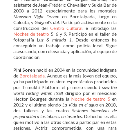
asistente de Jean-Frédéric Chevallier y Sukla Bar de
2008 a 2012, especialmente para los montajes
Monsoon Night Dream
en Borotalpada, luego en
Calcuta, y
Guignol’s dol
. Participó activamente en la
construcción del
Centro Cultural
. e introdujo las
Noches de teatro
5, 6 y 9. Participó en el taller de
fotografía
Luz & mirada 1
. Desde entonces ha
conseguido un trabajo como policía local. Sigue
asesorando, con relevancia y aplicación, al equipo de
coordinación.
Pini Soren
nació en 2004 en la comunidad indígena
de
Borotalpada
. Aunque es la más joven del equipo,
ya ha participado en siete espectáculos producidos
por Trimukhi Platform, el primero siendo
I saw the
world resting within itself
dirigido por el mexicano
Hector Bourges durante la
Noche de teatro 5
en
2012 y el ultimo siendo
La Vida en el agua
en 2018,
dos talleres y las cuatro
Sesiones intensivas de
preparación a los labores en las artes
. De hecho, es ella
quien motivó a las otras chicas a participar en estas
sesiones. Actriz comprometida, con una rara