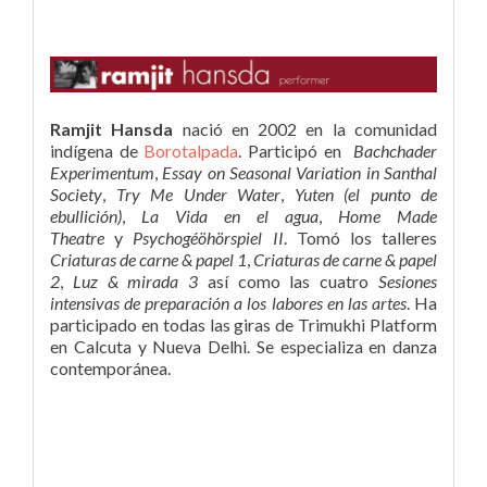
Ramjit Hansda
nació en 2002 en la comunidad
indígena de
Borotalpada
. Participó en
Bachchader
Experimentum
,
Essay on Seasonal Variation in Santhal
Soci
e
ty
,
Try Me Under Water
,
Yuten (el punto de
ebullición)
,
La Vida en el agua
,
Home Made
Theatre
y
Psychogéöhörspiel II
. Tomó los talleres
Criaturas de carne & papel 1
,
Criaturas de carne & papel
2
,
Luz & mirada 3
así como las cuatro
Sesiones
intensivas de preparación a los labores en las artes
. Ha
participado en todas las giras de Trimukhi Platform
en Calcuta y Nueva Delhi. Se especializa en danza
contemporánea.