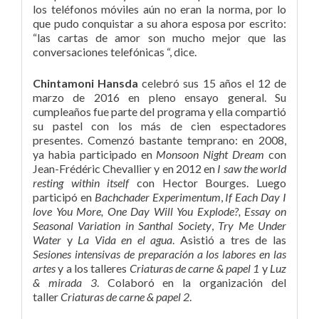
los teléfonos móviles aún no eran la norma, por lo
que pudo conquistar a su ahora esposa por escrito:
“las cartas de amor son mucho mejor que las
conversaciones telefónicas “, dice.
Chintamoni Hansda
celebró sus 15 años el 12 de
marzo de 2016 en pleno ensayo general. Su
cumpleaños fue parte del programa y ella compartió
su pastel con los más de cien espectadores
presentes. Comenzó bastante temprano: en 2008,
ya habia participado en
Monsoon Night Dream
con
Jean-Frédéric Chevallier y en 2012 en
I saw the world
resting within itself
con Hector Bourges. Luego
participó en
Bachchader Experimentum
,
If Each Day I
love You More, One Day Will You Explode?,
Essay on
Seasonal Variation in Santhal Society
,
Try Me Under
Water
y
La Vida en el agua
. Asistió a tres de las
Sesiones intensivas de preparación a los labores en las
artes
y a los talleres
Criaturas de carne & papel 1
y
Luz
& mirada 3
. Colaboró en la organización del
taller
Criaturas de carne & papel 2
.