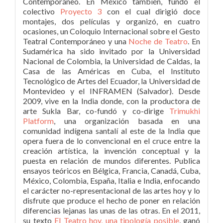
Contemporáneo. En México también, fundó el
colectivo
Proyecto 3
con el cual dirigió doce
montajes, dos películas y organizó, en cuatro
ocasiones, un Coloquio Internacional sobre el Gesto
Teatral Contemporáneo y una
Noche de Teatro
. En
Sudamérica ha sido invitado por la Universidad
Nacional de Colombia, la Universidad de Caldas, la
Casa de las Américas en Cuba, el Instituto
Tecnológico de Artes del Ecuador, la Universidad de
Montevideo y el INFRAMEN (Salvador). Desde
2009, vive en la India donde, con la productora de
arte Sukla Bar, co-fundó y co-dirige
Trimukhi
Platform
, una organización basada en una
comunidad indígena santalí al este de la India que
opera fuera de lo convencional en el cruce entre la
creación artística, la invención conceptual y la
puesta en relación de mundos diferentes. Publica
ensayos teóricos en Bélgica, Francia, Canadá, Cuba,
México, Colombia, España, Italia e India, enfocando
el carácter no-representacional de las artes hoy y lo
disfrute que produce el hecho de poner en relación
diferencias lejanas las unas de las otras. En el 2011,
su texto
El Teatro hoy, una tipología posible
, ganó