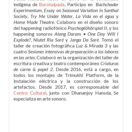
indígena de
Borotalpada
. Participo en
Bachchader
Experimentum
,
Essay on Seasonal Variation in Santhal
Society
,
Try Me Under Water
,
La Vida en el agua
y
Home Made Theatre
. Colaboro en el diseño sonoro
del happening radiofónico
Psychogéöhörspiel II
, y los
happening sonoros
Atang Daram • One Day Will I
Explode?
,
Niutet Ria Saré
y
Janga Da Saré.
Tomó el
taller de creación fotográfica
Luz & Mirada 3
y las
cuatro
Sesiones intensivas de preparación a los labores
en las artes
. Colaboró en la organización del taller de
escritura creativa y teatro contemporáneo
Criaturas
de carne & papel 2
. Desde 2016, está a cargo, en
todos los montajes de Trimukhi Platform, de la
instalación eléctrica y la construcción de los
artefactos. Desde 2017, es corresponsable del
Centro Cultural
, junto con Dhananjoy Hansda. Se
especializa en arte sonoro.