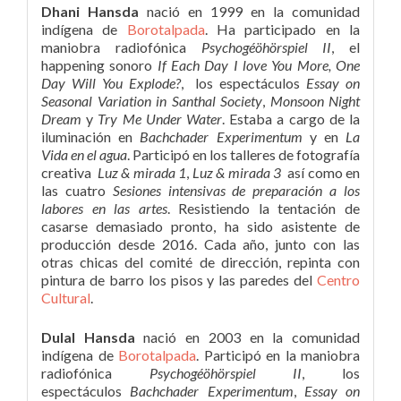
Dhani Hansda
nació en 1999 en la comunidad
indígena de
Borotalpada
. Ha participado en la
maniobra radiofónica
Psychogéöhörspiel II
, el
happening sonoro
If Each Day I love You More, One
Day Will You Explode?
, los espectáculos
Essay on
Seasonal Variation in Santhal Society
,
Monsoon Night
Dream
y
Try Me Under Water
. Estaba a cargo de la
iluminación en
Bachchader Experimentum
y en
La
Vida en el agua
. Participó en los talleres de fotografía
creativa
Luz & mirada 1
,
Luz & mirada 3
así como en
las cuatro
Sesiones intensivas de preparación a los
labores en las artes
. Resistiendo la tentación de
casarse demasiado pronto, ha sido asistente de
producción desde 2016. Cada año, junto con las
otras chicas del comité de dirección, repinta con
pintura de barro los pisos y las paredes del
Centro
Cultural
.
Dulal Hansda
nació en 2003 en la comunidad
indígena de
Borotalpada
. Participó en la maniobra
radiofónica
Psychogéöhörspiel II
, los
espectáculos
Bachchader Experimentum
,
Essay on