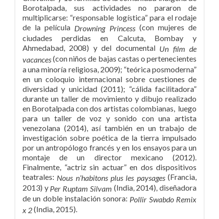
Borotalpada, sus actividades no pararon de
multiplicarse: “responsable logística” para el rodaje
de la película
(con mujeres de
Drowning Princess
ciudades perdidas en Calcuta, Bombay y
Ahmedabad, 2008) y del documental
Un film de
(con niños de bajas castas o pertenecientes
vacances
a una minoría religiosa, 2009); “teórica posmoderna”
en un coloquio internacional sobre cuestiones de
diversidad y unicidad (2011); “cálida facilitadora”
durante un taller de movimiento y dibujo realizado
en Borotalpada con dos artistas colombianas,
luego
para un taller de voz y sonido con una artista
venezolana (2014), así también en un trabajo de
investigación sobre poética de la tierra impulsado
por un antropólogo francés y en los ensayos para un
montaje de un director mexicano (2012).
Finalmente, “actriz sin actuar” en dos dispositivos
teatrales:
(Francia,
Nous n’habitons plus les paysages
2013) y
(India, 2014), diseñadora
Per Ruptam Silvam
de un doble instalación sonora:
Pollir Swabdo Remix
(India, 2015).
x 2