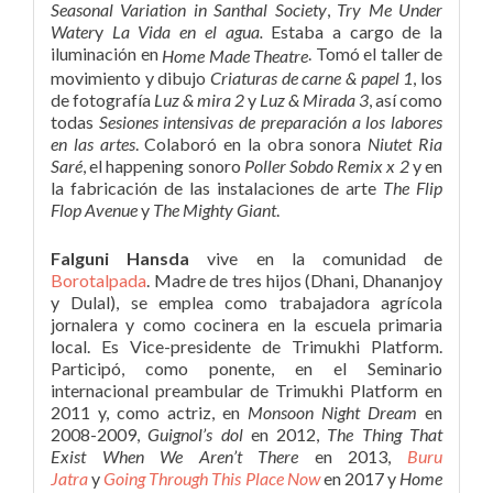
Seasonal Variation in Santhal Society
,
Try Me Under
Water
y
La Vida en el agua
.
Estaba a cargo de la
iluminación en
. Tomó el taller de
Home Made Theatre
movimiento y dibujo
Criaturas de carne & papel 1
, los
de fotografía
Luz & mira 2
y
Luz & Mirada 3
, así como
todas
Sesiones intensivas de preparación a los labores
en las artes
. Colaboró en la obra sonora
Niutet Ria
Saré
, el happening sonoro
Poller Sobdo Remix x 2
y en
la fabricación de las instalaciones de arte
The Flip
Flop Avenue
y
The Mighty Giant
.
Falguni Hansda
vive en la comunidad de
Borotalpada
. Madre de tres hijos (Dhani, Dhananjoy
y Dulal), se emplea como trabajadora agrícola
jornalera y como cocinera en la escuela primaria
local. Es Vice-presidente de Trimukhi Platform.
Participó, como ponente, en el Seminario
internacional preambular de Trimukhi Platform en
2011 y, como actriz, en
Monsoon Night Dream
en
2008-2009,
Guignol’s dol
en 2012,
The Thing That
Exist When We Aren’t There
en 2013,
Buru
Jatra
y
Going Through This Place Now
en 2017 y
Home