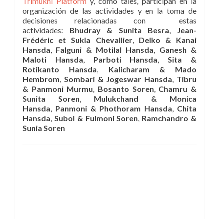
Trimukhi Platform
y, como tales, participan en la
organización de las actividades y en la toma de
decisiones relacionadas con estas
actividades:
Bhudray & Sunita Besra
,
Jean-
Frédéric et Sukla Chevallier
,
Delko & Kanai
Hansda
,
Falguni & Motilal Hansda
,
Ganesh &
Maloti Hansda
,
Parboti Hansda
,
Sita &
Rotikanto Hansda
,
Kalicharam & Mado
Hembrom
,
Sombari & Jogeswar Hansda
,
Tibru
& Panmoni Murmu
,
Bosanto Soren
,
Chamru &
Sunita Soren
,
Mulukchand & Monica
Hansda
,
Panmoni & Phothoram Hansda
,
Chita
Hansda
,
Subol & Fulmoni Soren
,
Ramchandro &
Sunia Soren