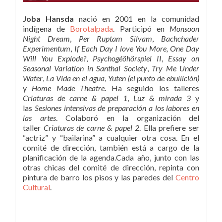
Joba Hansda
nació en 2001 en la comunidad
indígena de
Borotalpada
. Participó en
Monsoon
Night Dream
,
Per Ruptam Silvam
,
Bachchader
Experimentum
,
If Each Day I love You More, One Day
Will You Explode?
,
Psychogéöhörspiel II
,
Essay on
Seasonal Variation in Santhal Society
,
Try Me Under
Water
,
La Vida en el agua
,
Yuten (el punto de ebullición)
y
Home Made Theatre
. Ha seguido los talleres
Criaturas de carne & papel 1
,
Luz & mirada 3
y
las
Sesiones intensivas de preparación a los labores en
las artes
. Colaboró en la organización del
taller
Criaturas de carne & papel 2
. Ella prefiere ser
“actriz” y “bailarina” a cualquier otra cosa. En el
comité de dirección, también está a cargo de la
planificación de la agenda.Cada año, junto con las
otras chicas del comité de dirección, repinta con
pintura de barro los pisos y las paredes del
Centro
Cultural
.