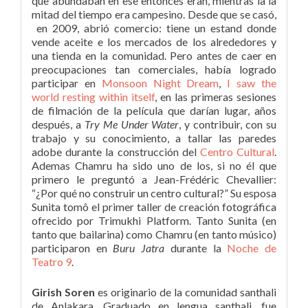
que abundaban en ese entonces eran, mientras la la
mitad del tiempo era campesino. Desde que se casó,
en 2009, abrió comercio: tiene un estand donde
vende aceite e los mercados de los alrededores y
una tienda en la comunidad. Pero antes de caer en
preocupaciones tan comerciales, había logrado
participar en
Monsoon Night Dream
,
I saw the
world resting within itself
, en las primeras sesiones
de filmación de la película que darían lugar, años
después, a
Try Me Under Water
, y contribuir, con su
trabajo y su conocimiento, a tallar las paredes
adobe durante la construcción del
Centro Cultural
.
Ademas Chamru ha sido uno de los, si no él que
primero le preguntó a Jean-Frédéric Chevallier:
“¿Por qué no construir un centro cultural?” Su esposa
Sunita tomô el primer taller de creación fotográfica
ofrecido por Trimukhi Platform. Tanto Sunita (en
tanto que bailarina) como Chamru (en tanto músico)
participaron en
Buru Jatra
durante la
Noche de
Teatro 9
.
Girish Soren
es originario de la comunidad santhali
de Anlakara. Graduado en lengua santhali, fue