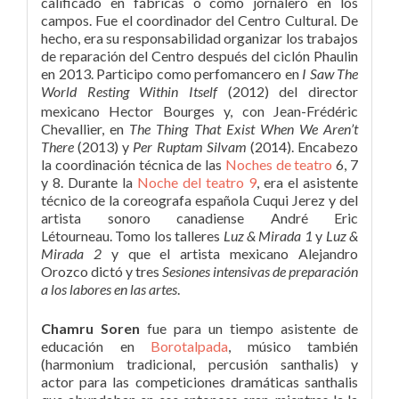
calificado en fábricas o como jornalero en los
campos. Fue el coordinador del Centro Cultural. De
hecho, era su responsabilidad organizar los trabajos
de reparación del Centro después del ciclón Phaulin
en 2013. Participo como perfomancero en
I Saw The
World Resting Within Itself
(2012)
del director
mexicano Hector Bourges y, con Jean-Frédéric
Chevallier, en
The Thing That Exist When We Aren’t
There
(2013) y
Per Ruptam Silvam
(2014). Encabezo
la coordinación técnica de las
Noches de teatro
6, 7
y 8. Durante la
Noche del teatro 9
, era el asistente
técnico de la coreografa española Cuqui Jerez y del
artista sonoro canadiense André Eric
Létourneau. Tomo los talleres
Luz & Mirada 1
y
Luz &
Mirada 2
y que el artista mexicano Alejandro
Orozco dictó y tres
Sesiones intensivas de preparación
a los labores en las artes
.
Chamru Soren
fue para un tiempo asistente de
educación en
Borotalpada
, músico también
(harmonium tradicional, percusión santhalis) y
actor para las competiciones dramáticas santhalis