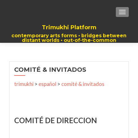
TOGGLE
Trimukhi Platform
contemporary arts forms • bridges between
distant worlds • out-of-the-common
thoughts
COMITÉ & INVITADOS
trimukhi
>
español
>
comité & invitados
COMITÉ DE DIRECCION