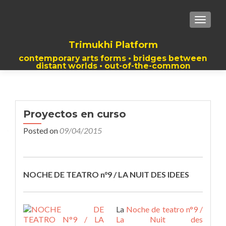
TOGGLE
Trimukhi Platform
contemporary arts forms • bridges between
distant worlds • out-of-the-common
thoughts
Proyectos en curso
Posted on
09/04/2015
NOCHE DE TEATRO n°9 / LA NUIT DES IDEES
La
Noche de teatro n°9 /
La Nuit des