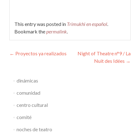
This entry was posted in
Trimukhi en español
.
Bookmark the
permalink
.
Post
←
Proyectos ya realizados
Night of Theatre n°9 / La
Nuit des Idées
→
navigation
dinámicas
comunidad
centro cultural
comité
noches de teatro