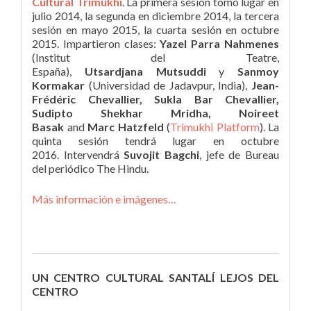
Cultural Trimukhi
. La primera sesión tomó lugar en
julio 2014, la segunda en diciembre 2014, la tercera
sesión en mayo 2015, la cuarta sesión en octubre
2015. Impartieron clases:
Yazel Parra Nahmenes
(Institut del Teatre,
España),
Utsardjana Mutsuddi
y
Sanmoy
Kormakar
(Universidad de Jadavpur, India),
Jean-
Frédéric Chevallier,
Sukla Bar Chevallier,
Sudipto Shekhar Mridha, Noireet
Basak
and
Marc Hatzfeld
(
Trimukhi Platform
). La
quinta sesión tendrá lugar en octubre
2016. Intervendrá
Suvojit Bagchi
, jefe de Bureau
del periódico The Hindu.
Más información e imágenes…
UN CENTRO CULTURAL SANTALÍ LEJOS DEL
CENTRO